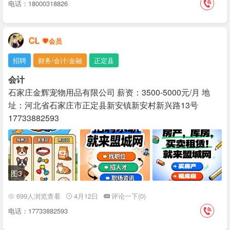
电话：18000318826
CL
招聘
财务/会计/金融
正定县
会计
石家庄金辉宠物用品有限公司 薪资：3500-5000元/月 地
址：河北省石家庄市正定县新安镇新安村新兴路13号
17733882593
图3
699人浏览查看
4月12日
评论一下(0)
电话：17733882593