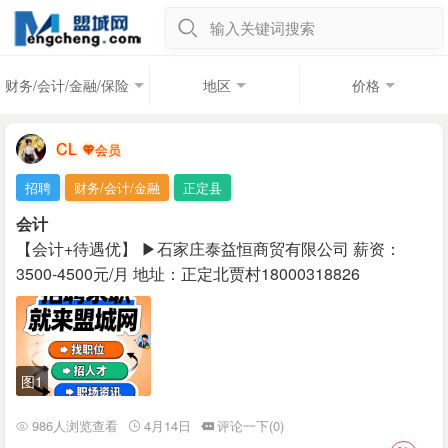
输入关键词搜索
财务/会计/金融/保险
地区
价格
CL
招聘
财务/会计/金融
正定县
会计
【会计+待遇优】 ▶石家庄泰益恒商贸有限公司 薪资：
3500-4500元/月 地址：正定北贾村18000318826
图1
986人浏览查看
4月14日
评论一下(0)