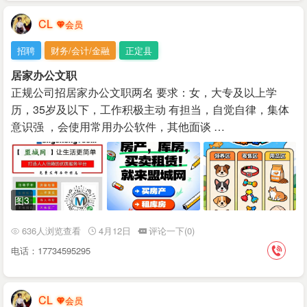
CL
招聘
财务/会计/金融
正定县
居家办公文职
正规公司招居家办公文职两名 要求：女，大专及以上学
历，35岁及以下，工作积极主动 有担当，自觉自律，集体
意识强 ，会使用常用办公软件，其他面谈 …
图3
636人浏览查看
4月12日
评论一下(0)
电话：17734595295
CL