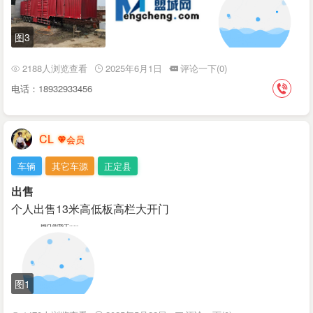
图3
2188人浏览查看
2025年6月1日
评论一下(0)
电话：18932933456
CL
车辆
其它车源
正定县
出售
个人出售13米高低板高栏大开门
图1