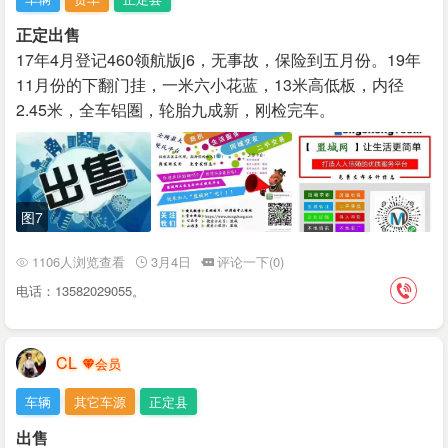
正定出售
17年4月登记460领航版j6，无事故，保险到五月份。19年
11月份的下翻门挂，一米六小花蓝，13米高低板，内径
2.45米，全车铝圏，轮胎九成新，刚检完车。
图7
1106人浏览查看
3月4日
评论一下(0)
电话：13582029055。
CL
车辆
其它车源
正定县
出售