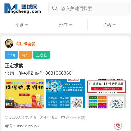
输入关键词搜索
车辆
地区
价格
CL
车辆
货车
正定县
正定求购
求购一辆4米2高栏18631966363
图4
2929人浏览查看
4月19日
评论一下(0)
电话：18631966363