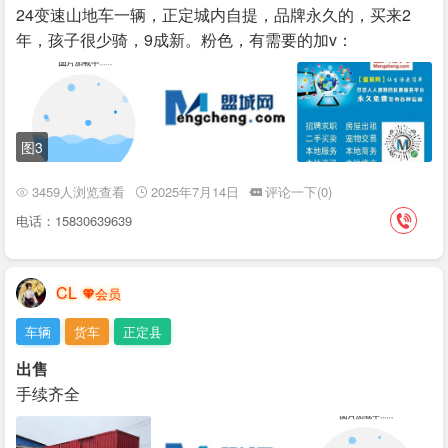
24变速山地车一辆，正定城内自提，品牌永久的，买来2
年，孩子很少骑，9成新。粉色，有需要的加v：
图3
3459人浏览查看
2025年7月14日
评论一下(0)
电话：15830639639
CL
车辆
货车
正定县
出售
手续齐全