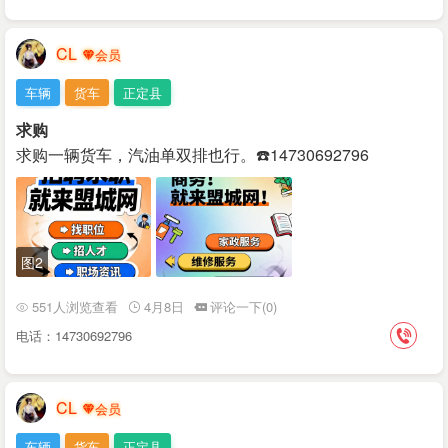
CL
车辆
货车
正定县
求购
求购一辆货车，汽油单双排也行。☎️14730692796
图2
551人浏览查看
4月8日
评论一下(0)
电话：14730692796
CL
车辆
货车
正定县