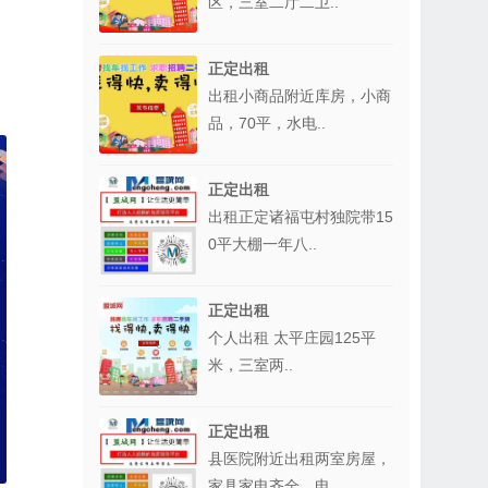
区，三室二厅二卫..
正定出租
出租小商品附近库房，小商
品，70平，水电..
正定出租
出租正定诸福屯村独院带15
0平大棚一年八..
正定出租
个人出租 太平庄园125平
米，三室两..
正定出租
县医院附近出租两室房屋，
家具家电齐全，电..