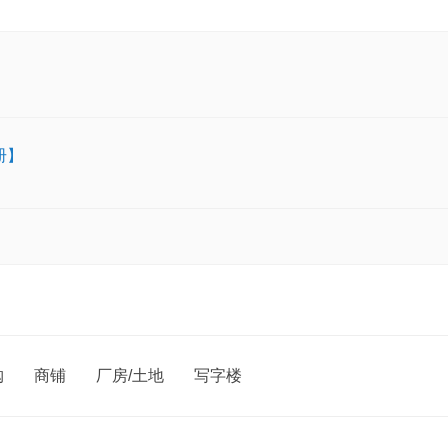
册】
购
商铺
厂房/土地
写字楼