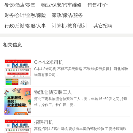
餐饮/酒店/零售
物业/保安/汽车维修
销售/中介
财务/会计/金融/保险
家政/保洁/服务
行政/后勤/客服/人事
计算机/教育/设计
其它招聘
相关信息
C本4.2米司机
C本4.2米司机-不租不卖无套路-不装卸/多劳多得】 河北瀚驰
物流有限公司 ..
物流仓储安装工人
河北正定县物流仓储安装工人，男，年龄16~60岁之间,拧螺
丝，操作工。长白班。要..
招聘司机
高薪招聘4.2高栏司机 要求有丰富的驾驶经验 工资待遇面议